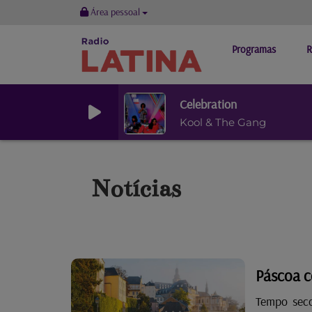
Área pessoal
Programas
R
Celebration
Kool & The Gang
Notícias
Páscoa c
Tempo seco