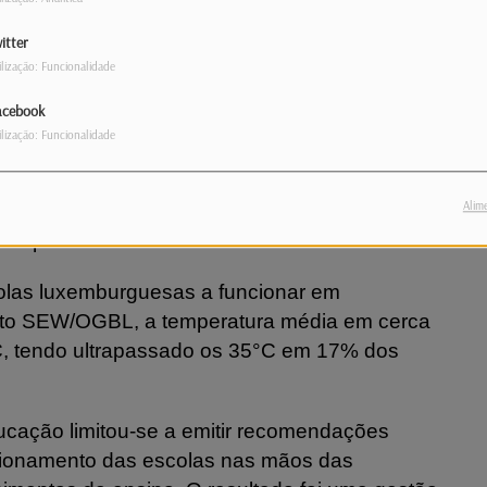
por cá, forem 21h.
itter
ilização: Funcionalidade
to exige plano nacional para enfrentar
acebook
ilização: Funcionalidade
 a criação urgente de um plano nacional de
Alim
r, após considerar que a resposta à canícula
 o país.
colas luxemburguesas a funcionar em
ato SEW/OGBL, a temperatura média em cerca
°C, tendo ultrapassado os 35°C em 17% dos
ducação limitou-se a emitir recomendações
ncionamento das escolas nas mãos das