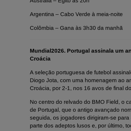
Austrália – Egito às 20h
Argentina – Cabo Verde à meia-noite
Colômbia – Gana às 3h30 da manhã
Mundial2026. Portugal assinala um a
Croácia
A seleção portuguesa de futebol assina
Diogo Jota, com uma homenagem ao ant
Croácia, por 2-1, nos 16 avos de final d
No centro do relvado do BMO Field, o ca
de Portugal, que o antigo avançado nor
seguida, os jogadores dirigiram-se pa
parte dos adeptos lusos e, por último, t