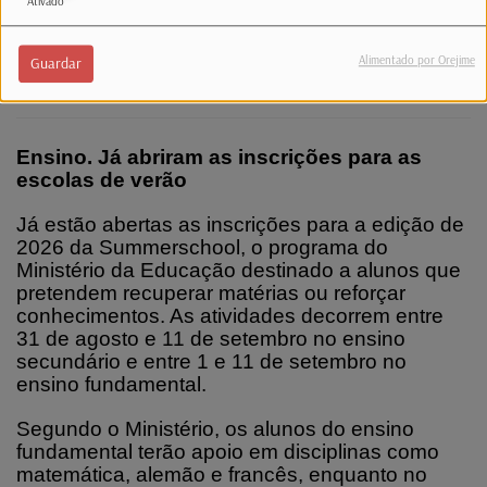
Ativado
simplificar o acesso aos serviços públicos e
tornar a informação administrativa mais
Alimentado por Orejime
Guardar
acessível a todos.
Ensino. Já abriram as inscrições para as
escolas de verão
Já estão abertas as inscrições para a edição de
2026 da Summerschool, o programa do
Ministério da Educação destinado a alunos que
pretendem recuperar matérias ou reforçar
conhecimentos. As atividades decorrem entre
31 de agosto e 11 de setembro no ensino
secundário e entre 1 e 11 de setembro no
ensino fundamental.
Segundo o Ministério, os alunos do ensino
fundamental terão apoio em disciplinas como
matemática, alemão e francês, enquanto no