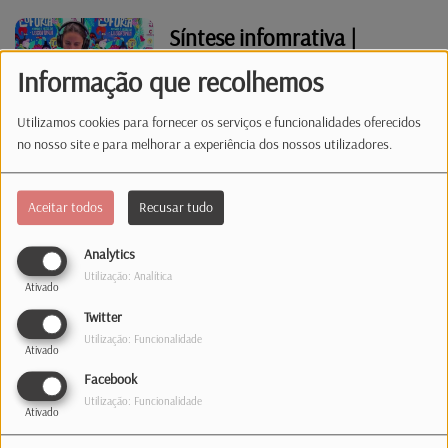
Síntese infomrativa |
08.08.26 | 13:00
Informação que recolhemos
Utilizamos cookies para fornecer os serviços e funcionalidades oferecidos
no nosso site e para melhorar a experiência dos nossos utilizadores.
Síntese informativa |
08.07.26 | 07:00
Aceitar todos
Recusar tudo
Analytics
Síntese informativa |
Utilização: Analítica
Ativado
07.07.26 | 12:00
Twitter
Utilização: Funcionalidade
Ativado
Facebook
Grande Plano - "Evil Dead
Utilização: Funcionalidade
Burn"
Ativado