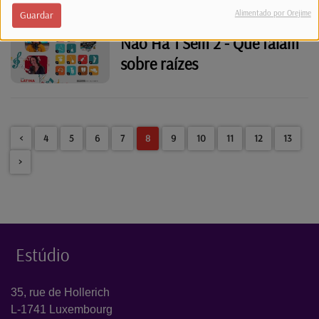
Alimentado por Orejime
Guardar
Não Há 1 Sem 2 - Que falam
sobre raízes
<
4
5
6
7
8
9
10
11
12
13
>
Estúdio
35, rue de Hollerich
L-1741 Luxembourg