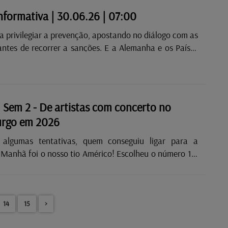
 l’Enfant-Roi.
informativa | 30.06.26 | 07:00
a privilegiar a prevenção, apostando no diálogo com as
antes de recorrer a sanções. E a Alemanha e os Países
o fora do Mundial de futebol.
 Sem 2 - De artistas com concerto no
rgo em 2026
 algumas tentativas, quem conseguiu ligar para a
 foi o nosso tio Américo! Escolheu o número 12,
r premonição associada, e saiu-lhe a categoria: “Dois
istas com concerto no Luxemburgo em 2026” Falámos
az, que atuam no Luxemburgo já no próximo dia 5 de
julho! Gorillaz - Andromeda Gorillaz - Feel Good Inc....
14
15
>