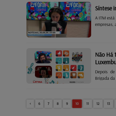
Caprices de
Síntese 
A ITM está 
empresas, 
Baixos estã
Não Há 1
Luxembu
Depois de
Brigada da Manhã
sem qualque
temas de art
dos Gorill
<
6
7
8
9
10
11
12
13