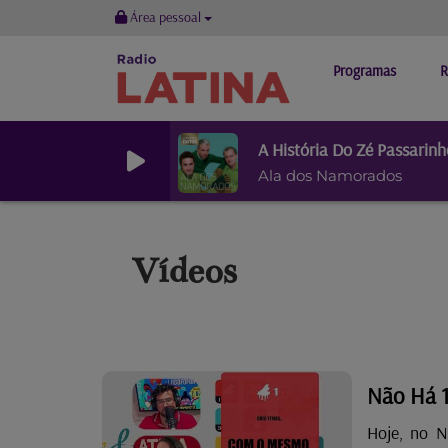
Área pessoal
Programas
R
A História Do Zé Passarinh
Ala dos Namorados
Vídeos
Não Há 1
Hoje, no 