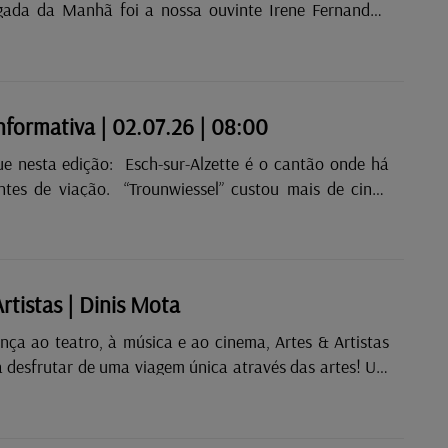
gada da Manhã foi a nossa ouvinte Irene Fernandes,
eu o número 1. Este número deu-lhe acesso à categoria
mo título”. As músicas selecionadas foram:
ia — Beautiful People Ed Sheeran — Beautiful
informativa | 02.07.26 | 08:00
o: Esch-sur-Alzette é o cantão onde há
. “Trounwiessel” custou mais de cinco
 euros à Casa do Grão-Duque.
rtistas | Dinis Mota
nça ao teatro, à música e ao cinema, Artes & Artistas
a desfrutar de uma viagem única através das artes! Um
evista e a cultura em destaque, à quarta-feira, depois
s, com Raquel Barreira!