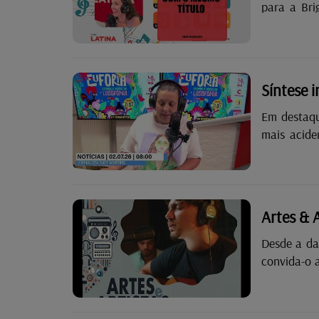
para a Bri
que escolh
“dois temas com o mes
David Guetta & S
People...
Síntese 
Em destaque nesta ediçã
mais acidentes de viação
milhões de
Artes & A
Desde a da
convida-o 
espaço entr
das 16 hora