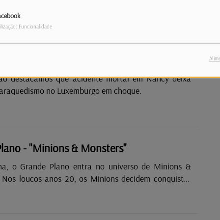
itação para trabalhadores. Empresas
struir 125 casas, mas apenas duas foram aprovadas.
acebook
ilização: Funcionalidade
informativa | 30.06.26 | 12:00
Alim
ção destacamos que acidente mortal em Nancy deixa
paraquedismo no Luxemburgo em choque.
lano - "Minions & Monsters"
na, o Grande Plano entra no universo de Minions &
tar
e realizar o seu próprio filme de monstros. Entre
gigantes, confusões e muitas trapalhadas, o caos está
Há ainda espaço para a comédia histórica francesa Les