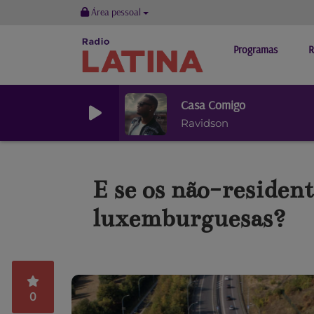
Área pessoal
Programas
R
Casa Comigo
Ravidson
E se os não-residen
luxemburguesas?
0