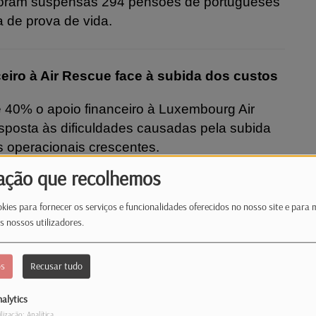
 foram suspensas 294 pensões de portugueses
 de prova de vida.
iro à Air Rescue face à subida dos custos
40% o apoio financeiro à Luxembourg Air
sposta às dificuldades causadas pela subida
 operacionais crescentes.
ação que recolhemos
o da Administração Interna, Léon Gloden, em
o deputado Marc Goergen. O reforço do
kies para fornecer os serviços e funcionalidades oferecidos no nosso site e para 
óxima lei do Orçamento do Estado.
s nossos utilizadores.
imento de combustível da LAR está
os
Recusar tudo
ir, não existindo atualmente problemas de
alytics
ilização: Analítica