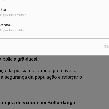
as ruas de Dudelange
itter
ilização: Funcionalidade
dade de polícia local na comuna de
acebook
 reforçar as equipas da esquadra da
ilização: Funcionalidade
lhar em colaboração com as autoridades locais
Alim
s em matéria de ordem pública, de segurança
 polícia grã-ducal.
nça da polícia no terreno, promover a
 a segurança da população e reforçar o
 compra de viatura em Bofferdange