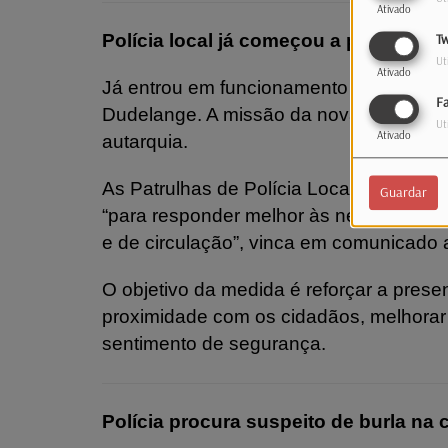
Ativado
Polícia local já começou a patrulhar 
Tw
Ut
Ativado
Já entrou em funcionamento a nova uni
F
Dudelange. A missão da nova unidade é
Ut
Ativado
autarquia.
As Patrulhas de Polícia Local vão traba
Guardar
“para responder melhor às necessidade
e de circulação”, vinca em comunicado a
O objetivo da medida é reforçar a prese
proximidade com os cidadãos, melhorar
sentimento de segurança.
Polícia procura suspeito de burla na