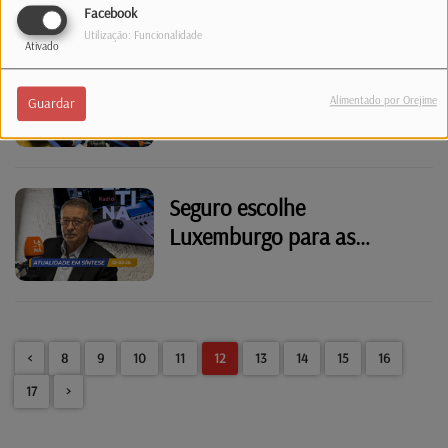
Facebook
Utilização: Funcionalidade
Ativado
Luxemburgo atribuiu sete
milhões de euros a
Alimentado por Orejime
Guardar
estudantes universitários
portugueses
Seguro escolhe
Luxemburgo para as
comemorações do Dia de
Portugal
<
8
9
10
11
12
13
14
15
16
17
>