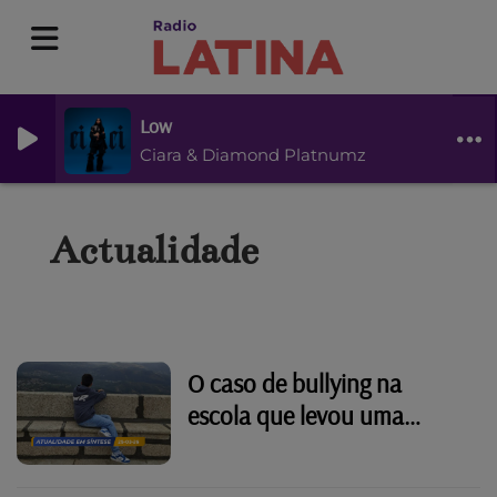
Low
Ciara & Diamond Platnumz
Actualidade
O caso de bullying na
escola que levou uma
família portuguesa a deixar
o Luxemburgo