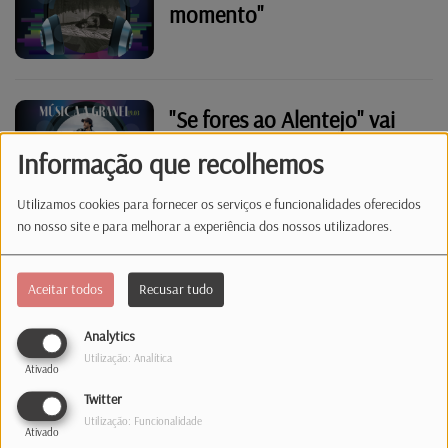
momento"
"Se fores ao Alentejo" vai
"Passo a Passo"
Informação que recolhemos
Utilizamos cookies para fornecer os serviços e funcionalidades oferecidos
no nosso site e para melhorar a experiência dos nossos utilizadores.
Estamos "Bem" com a
"Festa da Vida"
Aceitar todos
Recusar tudo
Analytics
Utilização: Analítica
Ativado
Festival das Migrações
Twitter
reúne mais de 30 mil
Utilização: Funcionalidade
Ativado
pessoas na LuxExpo