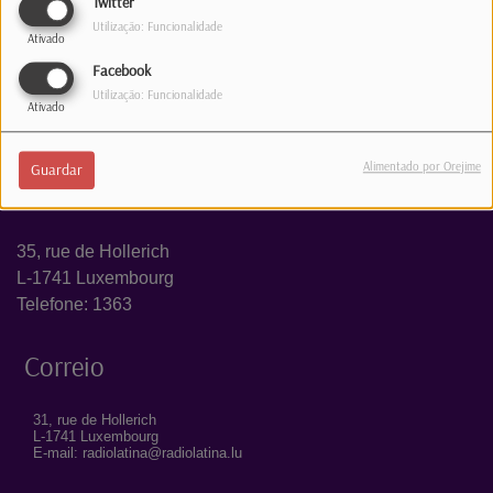
Twitter
Utilização: Funcionalidade
Ativado
Facebook
Utilização: Funcionalidade
Ativado
Alimentado por Orejime
Guardar
Estúdio
35, rue de Hollerich
L-1741 Luxembourg
Telefone: 1363
Correio
31, rue de Hollerich
L-1741 Luxembourg
E-mail: radiolatina@radiolatina.lu