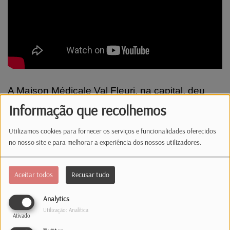
A Maison Médicale Val Fleuri, na capital, deu
15.800 consultas presenciais em 2025. E há um
Informação que recolhemos
novo site para procurar emprego no
Utilizamos cookies para fornecer os serviços e funcionalidades oferecidos
Luxemburgo e Grande Região.
no nosso site e para melhorar a experiência dos nossos utilizadores.
Comentários(0)
Aceitar todos
Recusar tudo
Analytics
Log in to comment
Utilização: Analítica
Ativado
INICIAR SESSÃO