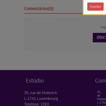
Guardar
Comentários(0)
Log
INIC
Estúdio
Corr
31, 
35, rue de Hollerich
de
L-1741 Luxembourg
Holler
L-174
Telefone: 1363