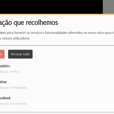
ação que recolhemos
kies para fornecer os serviços e funcionalidades oferecidos no nosso site e para 
s nossos utilizadores.
os
Recusar tudo
alytics
ilização: Analítica
itter
ilização: Funcionalidade
o PAICV em Cabo Verde e também nas mesas de
acebook
esultados das legislativas de domingo, o
ilização: Funcionalidade
a com o MpD.