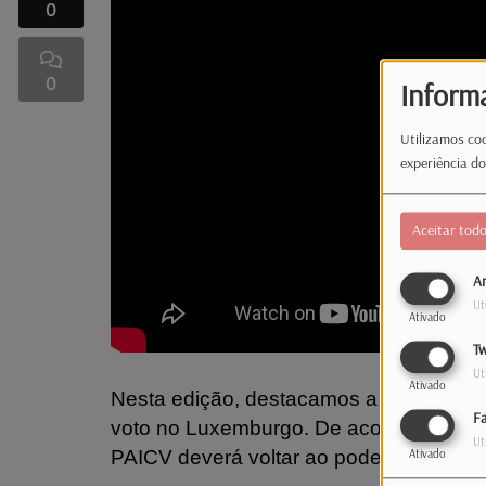
0
0
Inform
Utilizamos coo
experiência do
Aceitar tod
An
Ut
Ativado
Tw
Ut
Ativado
Nesta edição, destacamos a vitória d
F
voto no Luxemburgo. De acordo com os r
Ut
PAICV deverá voltar ao poder, por troc
Ativado