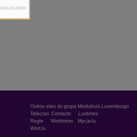
entado por Orejime
Outros sites do grupo Mediahuis Luxemburgo
Telecran
Contacto
Luxtimes
Regie
Wortimmo
Mycar.lu
Wort.lu