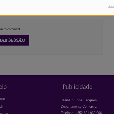
Alim
 in to comment
IAR SESSÃO
eio
Publicidade
rue
Jean-Philippe Facques
ich
Departamento Comercial
1
Telefone: +352 691 939 006