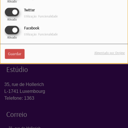
Ativado
Log in to comment
Twitter
Utilização: Funcionalidade
INICIAR SESSÃO
Ativado
Facebook
Utilização: Funcionalidade
Ativado
Alimentado por Orejime
Guardar
Estúdio
35, rue de Hollerich
L-1741 Luxembourg
Telefone: 1363
Correio