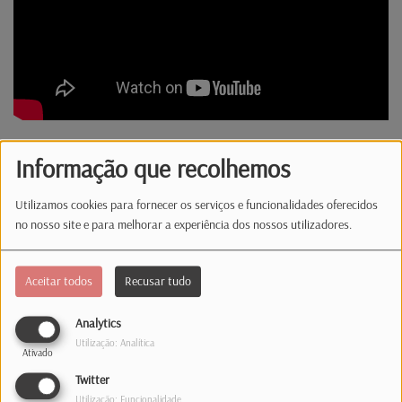
A síntese informativa das 12:00 com o jornalista
Informação que recolhemos
Henrique de Burgo.
Utilizamos cookies para fornecer os serviços e funcionalidades oferecidos
no nosso site e para melhorar a experiência dos nossos utilizadores.
Comentários(0)
Aceitar todos
Recusar tudo
Log in to comment
Analytics
Utilização: Analítica
INICIAR SESSÃO
Ativado
Twitter
Utilização: Funcionalidade