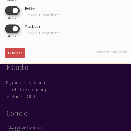
Log in to comment
Twitter
INICIAR SESSÃO
Utilização: Funcionalidade
Ativado
Facebook
Utilização: Funcionalidade
Ativado
Alimentado por Orejime
Guardar
Estúdio
35, rue de Hollerich
L-1741 Luxembourg
Telefone: 1363
Correio
31, rue de Hollerich