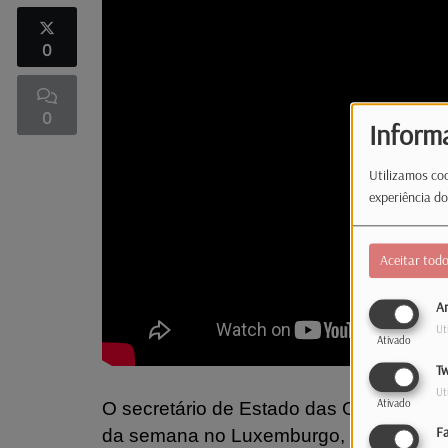
0
0
Inform
Utilizamos coo
experiência do
Aceitar tod
An
Ut
Ativado
Tw
Ut
Ativado
O secretário de Estado das Comunidad
F
da semana no Luxemburgo, para um pri