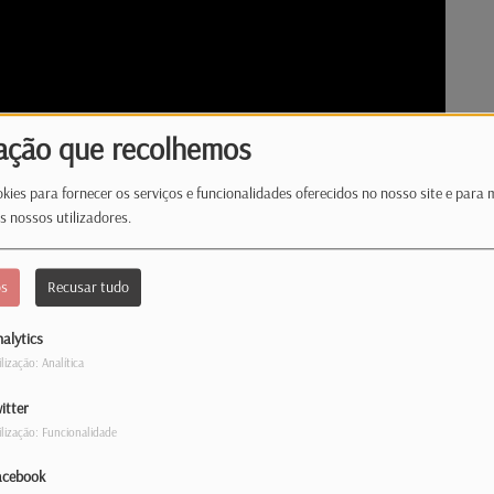
ação que recolhemos
kies para fornecer os serviços e funcionalidades oferecidos no nosso site e para 
s nossos utilizadores.
os
Recusar tudo
alytics
ilização: Analítica
itter
ilização: Funcionalidade
es Portuguesas, Emídio Sousa, passou parte
acebook
meiro contacto com os portugueses que