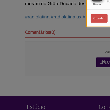
Ut
moram no Grão-Ducado desde a sua to
Ativado
#radiolatina
#radiolatinalux
#info
#psd
#
Guardar
Comentários(0)
Log
INIC
Estúdio
Corr