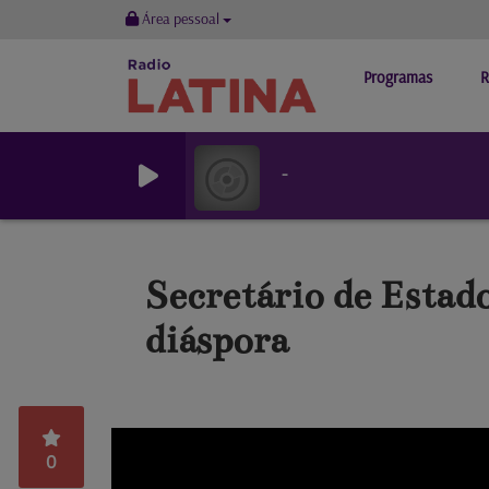
Área pessoal
Programas
R
-
Secretário de Estad
diáspora
0