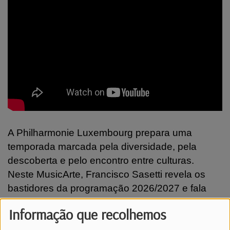
A Philharmonie Luxembourg prepara uma
temporada marcada pela diversidade, pela
descoberta e pelo encontro entre culturas.
Neste MusicArte, Francisco Sasetti revela os
bastidores da programação 2026/2027 e fala
sobre a celebração dos 10 anos do Festival
Informação que recolhemos
Atlântico. Djavan, Carminho, Criolo, Amaro
Freitas, Dino D’Santiago e muitos outros nomes