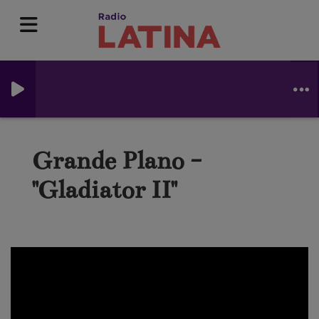
Grande Plano -
"Gladiator II"