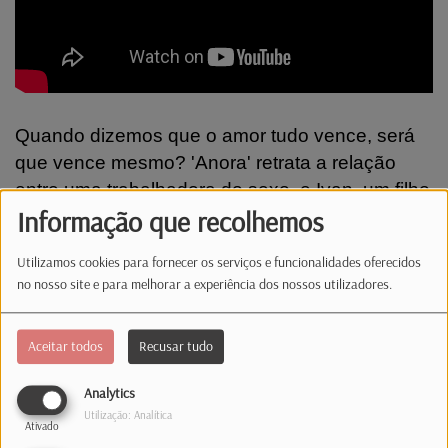
Quando dizemos que o amor tudo vence, será
que vence mesmo? 'Anora' retrata a relação
entre uma trabalhadora do sexo, e Ivan, um filho
Informação que recolhemos
de um oligarca russo. Uma história que põe à
prova os limites do amor e da lealdade. Saiba
Utilizamos cookies para fornecer os serviços e funcionalidades oferecidos
tudo neste 'Grande Plano'.
no nosso site e para melhorar a experiência dos nossos utilizadores.
Comentários(0)
Aceitar todos
Recusar tudo
Analytics
Log in to comment
Utilização: Analítica
Ativado