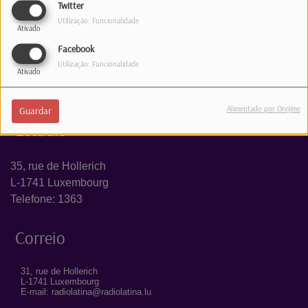
INICIAR SESSÃO
Twitter
Utilização: Funcionalidade
Ativado
Facebook
Utilização: Funcionalidade
Ativado
Alimentado por Orejime
Guardar
Estúdio
35, rue de Hollerich
L-1741 Luxembourg
Telefone: 1363
Correio
31, rue de Hollerich
L-1741 Luxembourg
E-mail: radiolatina@radiolatina.lu