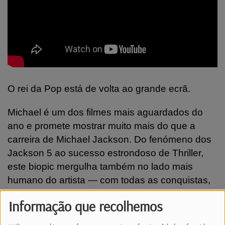
O rei da Pop está de volta ao grande ecrã.
Michael é um dos filmes mais aguardados do
ano e promete mostrar muito mais do que a
carreira de Michael Jackson. Do fenómeno dos
Jackson 5 ao sucesso estrondoso de Thriller,
este biopic mergulha também no lado mais
humano do artista — com todas as conquistas,
pressões e contradições. No papel principal
Informação que recolhemos
está Jaafar Jackson, sobrinho do cantor, que
surpreende pela autenticidade, depois de anos