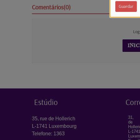
Comentários(0)
Guardar
Log
INIC
Estúdio
Corr
31, 
35, rue de Hollerich
de
L-1741 Luxembourg
Holler
L-174
Telefone: 1363
Luxem