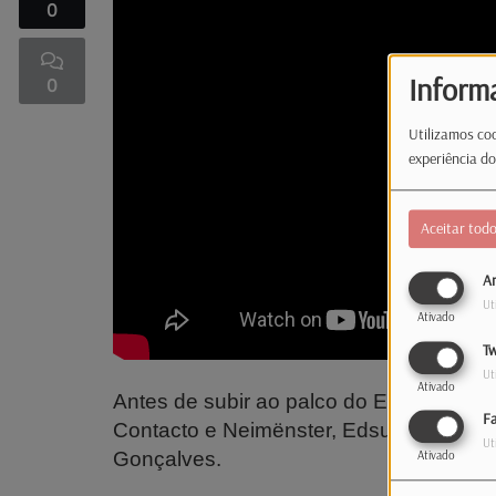
0
Inform
0
Utilizamos coo
experiência do
Aceitar tod
An
Ut
Ativado
Tw
Ut
Ativado
Antes de subir ao palco do Euforia, um f
F
Contacto e Neimënster, Edsun vem à La
Ut
Gonçalves.
Ativado