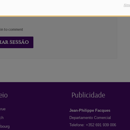
Alim
 in to comment
IAR SESSÃO
eio
Publicidade
rue
Jean-Philippe Facques
ich
Departamento Comercial
1
Telefone: +352 691 939 006
bourg