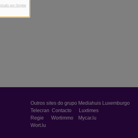
entado por Orejime
Outros sites do grupo Mediahuis Luxemburgo
Telecran
Contacto
Luxtimes
Regie
Wortimmo
Mycar.lu
Wort.lu