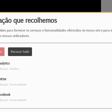
ação que recolhemos
kies para fornecer os serviços e funcionalidades oferecidos no nosso site e para 
s nossos utilizadores.
os
Recusar tudo
alytics
ilização: Analítica
itter
ilização: Funcionalidade
estival organizado pela Radio Latina, Jornal
acebook
tina para uma conversa com Ana Cristina
ilização: Funcionalidade