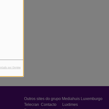
entado por Orejime
Outros sites do grupo Mediahuis Luxemburgo
Telecran
Contacto
Luxtimes