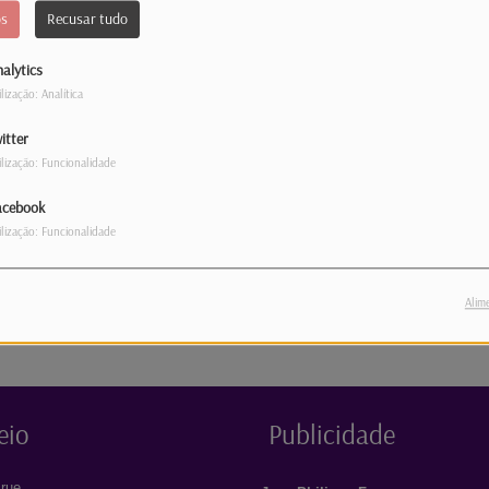
os
Recusar tudo
se um ser irrequieto, mas depois de dois filhos já dava
mas horinhas tranquila no sofá.
alytics
ilização: Analítica
itter
ilização: Funcionalidade
acebook
ilização: Funcionalidade
Alim
eio
Publicidade
rue