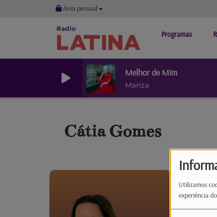
Área pessoal
Programas
R
Melhor de Mim
Mariza
Cátia Gomes
Inform
Podia ser 
Utilizamos coo
Adora rima
experiência do
emaranhar 
é trocar o