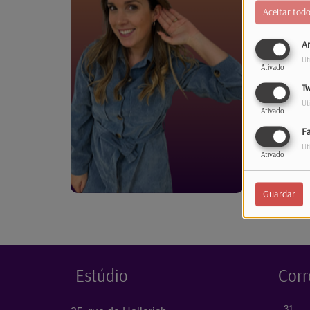
Aceitar tod
Considera-
tudo por u
An
Ut
Ativado
Tw
Ut
Ativado
F
Ut
Ativado
Guardar
Estúdio
Corr
31, 