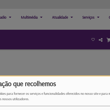
adio
Multimédia
Atualidade
Serviços
ação que recolhemos
alvo de estudo por gostar de segundas-feiras.
kies para fornecer os serviços e funcionalidades oferecidos no nosso site e para 
s, tem queda para as artes manuais, cozinha e para
s nossos utilizadores.
os fios dos auscultadores. Mas se há algo que faz bem
s nomes dos ouvintes.