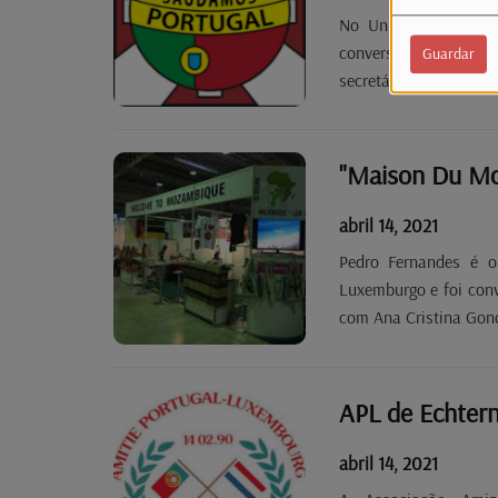
No Universo Associa
conversa com Carlos
Guardar
secretário - geral da 
"Maison Du Mo
abril 14, 2021
Pedro Fernandes é 
Luxemburgo e foi conv
com Ana Cristina Gonç
APL de Echter
abril 14, 2021