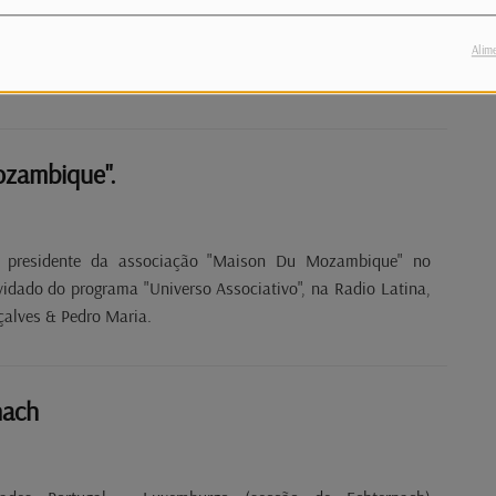
tivo, Pedro Maria e Ana Cristina Gonçalves, estiveram à
 Soares e Leandro Barros, respetivamente, presidente e
Alim
associação "Saudámos Portugal".
zambique".
o presidente da associação "Maison Du Mozambique" no
idado do programa "Universo Associativo", na Radio Latina,
alves & Pedro Maria.
nach