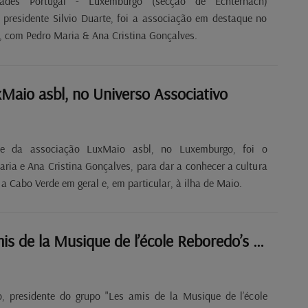
ades Portugal - Luxemburgo (secção de Echternach)
 presidente Silvio Duarte, foi a associação em destaque no
", com Pedro Maria & Ana Cristina Gonçalves.
Maio asbl, no Universo Associativo
nte da associação LuxMaio asbl, no Luxemburgo, foi o
ria e Ana Cristina Gonçalves, para dar a conhecer a cultura
 a Cabo Verde em geral e, em particular, à ilha de Maio.
Groupe "Les amis de la Musique de l’école Reboredo’s Music School asbl"
, presidente do grupo "Les amis de la Musique de l’école