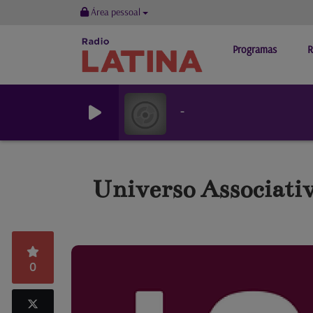
Área pessoal
Programas
R
-
Universo Associati
0