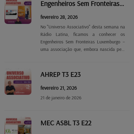
Engenheiros Sem Fronteiras Luxemburgo T3 E24
fevereiro 28, 2026
No "Universo Associativo" desta semana na
Rádio Latina, ficamos a conhecer os
Engenheiros Sem Fronteiras Luxemburgo –
uma associação que, embora nascida pela
mão de engenheiros, está de braços abertos
a todos os que queiram fazer a diferença!
Descubra como esta equipa apaixonada
AHREP T3 E23
pelo...
fevereiro 21, 2026
21 de janeiro de 2026
MEC ASBL T3 E22