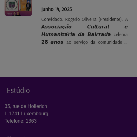
representa com...
junho 14, 2025
Convidado: Rogério Oliveira (Presidente). A
𝘼𝙨𝙨𝙤𝙘𝙞𝙖𝙘̧𝙖̃𝙤 𝘾𝙪𝙡𝙩𝙪𝙧𝙖𝙡 𝙚
𝙃𝙪𝙢𝙖𝙣𝙞𝙩𝙖́𝙧𝙞𝙖 𝙙𝙖 𝘽𝙖𝙞𝙧𝙧𝙖𝙙𝙖 celebra
𝟮𝟴 𝙖𝙣𝙤𝙨 ao serviço da comunidade —
com cultura, dedicação e muita ação.
Descubra com Sónia Tomás e Francisco
Faria, os marcos importantes, projetos
inspiradores e os planos para o futuro
desta...
Estúdio
35, rue de Hollerich
L-1741 Luxembourg
Telefone: 1363