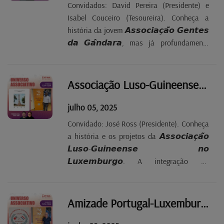
Convidados: David Pereira (Presidente) e
Isabel Couceiro (Tesoureira). Conheça a
história da jovem 𝘼𝙨𝙨𝙤𝙘𝙞𝙖𝙘̧𝙖̃𝙤 𝙂𝙚𝙣𝙩𝙚𝙨
𝙙𝙖 𝙂𝙖̂𝙣𝙙𝙖𝙧𝙖, mas já profundamente
enraizada na vida comunitária do
Luxemburgo. A tradição, a identidade e os
eventos culturais marcam esta conversa
Associação Luso-Guineense no Luxemburgo T2 EP23
conduzida por Francisco Faria!
julho 05, 2025
Convidado: José Ross (Presidente). Conheça
a história e os projetos da 𝘼𝙨𝙨𝙤𝙘𝙞𝙖𝙘̧𝙖̃𝙤
𝙇𝙪𝙨𝙤-𝙂𝙪𝙞𝙣𝙚𝙚𝙣𝙨𝙚 𝙣𝙤
𝙇𝙪𝙭𝙚𝙢𝙗𝙪𝙧𝙜𝙤. A integração da
comunidade guineense, a preservação da
cultura, os desafios da diáspora e a força
da união em terras luxemburguesas são o
Amizade Portugal-Luxemburgo (Echternach) T2 EP22
mote para a conversa conduzida por
𝙁𝙧𝙖𝙣𝙘𝙞𝙨𝙘𝙤...