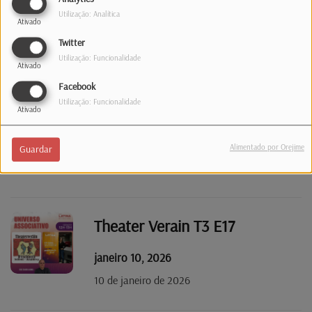
Utilização: Analítica
Ativado
janeiro 24, 2026
Twitter
24 janeiro de 2026.
Utilização: Funcionalidade
Ativado
Facebook
Utilização: Funcionalidade
Planing Familial T3 E18
Ativado
janeiro 17, 2026
Alimentado por Orejime
Guardar
17 de janeiro de 2026
Theater Verain T3 E17
janeiro 10, 2026
10 de janeiro de 2026