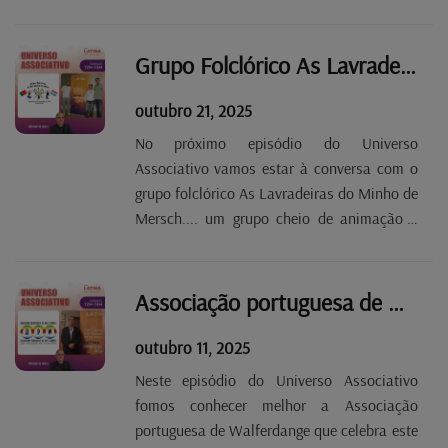
aonde ela é mais necessária... Venham ouvir
e ficar a saber como também podem ajudar
os mais necessitados... este sábado entre o
Grupo Folclórico As Lavradeiras do Minho de Mersch T3 E5
meio-dia e a...
outubro 21, 2025
No próximo episódio do Universo
Associativo vamos estar à conversa com o
grupo folclórico As Lavradeiras do Minho de
Mersch.... um grupo cheio de animação e
muito sangue jovem!Falámos com Ricardo
Gaspar Ribeiro, o seu novo presidente, que
nos falou do trabalho que já fizeram, dos
Associação portuguesa de Walferdange T3 E4
planos para o...
outubro 11, 2025
Neste episódio do Universo Associativo
fomos conhecer melhor a Associação
portuguesa de Walferdange que celebra este