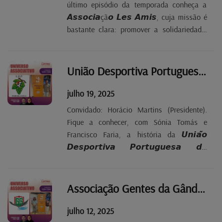
último episódio da temporada conheça a
𝘼𝙨𝙨𝙤𝙘𝙞𝙖çã𝙤 𝙇𝙚𝙨 𝘼𝙢𝙞𝙨, cuja missão é
bastante clara: promover a solidariedade,
reforçar os laços da comunidade e dar
espaço à cultura lusófona no Luxemburgo.
𝙎𝙚𝙙𝙞𝙖𝙙𝙖 𝙚𝙢 𝙆𝙖𝙮𝙡, nasceu de um
União Desportiva Portuguesa de Wormeldange T2 EP25
encontro informal entre mulheres...
julho 19, 2025
Convidado: Horácio Martins (Presidente).
Fique a conhecer, com Sónia Tomás e
Francisco Faria, a história da 𝙐𝙣𝙞𝙖̃𝙤
𝘿𝙚𝙨𝙥𝙤𝙧𝙩𝙞𝙫𝙖 𝙋𝙤𝙧𝙩𝙪𝙜𝙪𝙚𝙨𝙖 𝙙𝙚
𝙒𝙤𝙧𝙢𝙚𝙡𝙙𝙖𝙣𝙜𝙚, com mais de 𝟯𝟬
𝙖𝙣𝙤𝙨 𝙙𝙚 𝙫𝙞𝙙𝙖 e um 𝙞𝙢𝙥𝙖𝙘𝙩𝙤
𝙥𝙧𝙤𝙛𝙪𝙣𝙙𝙤 𝙣𝙖 𝙘𝙤𝙢𝙪𝙣𝙞𝙙𝙖𝙙𝙚
Associação Gentes da Gândara T2 EP24
𝙥𝙤𝙧𝙩𝙪𝙜𝙪𝙚𝙨𝙖 𝙙𝙤 𝙇𝙪𝙭𝙚𝙢𝙗𝙪𝙧𝙜𝙤.
julho 12, 2025