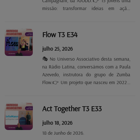
Campagnani, da AJODD.👉 15 jovens uma
missão: transformar ideias em ação.
Workshops, limpeza de espaços naturais,
diálogo sobre discriminação e inclusão. A
prova de que os jovens fazem a diferença.
Flow T3 E34
📌 "Nenhuma mudança...
julho 25, 2026
🎭 No Universo Associativo desta semana,
na Rádio Latina, conversámos com a Paula
Azevedo, instrutora do grupo de Zumba
Flow.👉 Um projeto que nasceu em 2022 e
que hoje une cerca de 50 pessoas, dos 4
aos 62 anos e mais, com aulas inclusivas
para todas as idades.📌 A promessa: não é
Act Together T3 E33
preciso saber...
julho 18, 2026
18 de Junho de 2026.