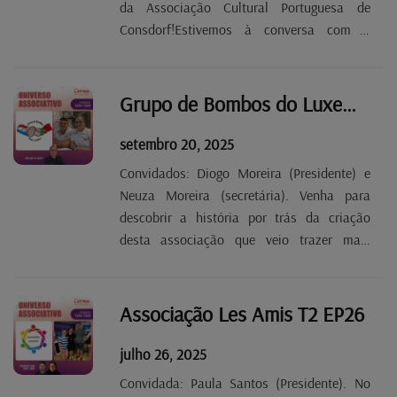
da Associação Cultural Portuguesa de
Consdorf!Estivemos à conversa com o
tesoureiro Carlos Bessa e a secretária Sara
Lopes... falámos de eventos anteriores e da
festa que vai ter lugar no próximo dia 18 e
Grupo de Bombos do Luxemburgo - "Amor à Pátria" T3 EP1
que vai trazer...
setembro 20, 2025
Convidados: Diogo Moreira (Presidente) e
Neuza Moreira (secretária). Venha para
descobrir a história por trás da criação
desta associação que veio trazer mais
música e ritmo português ao Grão-Ducado.
Quer saber o que os motivou a formar este
grupo em fevereiro? Todas as respostas
Associação Les Amis T2 EP26
neste novo...
julho 26, 2025
Convidada: Paula Santos (Presidente). No