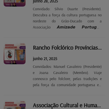
junho 28, 2025
Convidado: Sílvio Duarte (Presidente).
Descubra a força da cultura portuguesa no
nordeste do Grão-Ducado com a
Associação 𝘼𝙢𝙞𝙯𝙖𝙙𝙚 𝙋𝙤𝙧𝙩𝙪𝙜𝙖𝙡-
𝙇𝙪𝙭𝙚𝙢𝙗𝙪𝙧𝙜𝙤 (𝙀𝙘𝙝𝙩𝙚𝙧𝙣𝙖𝙘𝙝). Neste
episódio conheça ainda os bastidores do
envolvente Rancho Folclórico "Os Minhotos
Rancho Folclórico Províncias de Portugal T2 EP21
de Echternach". Uma conversa conduzida
por...
junho 21, 2025
Convidados: Manuel Cavaleiro (Presidente)
e Joana Cavaleiro (Membro). Viaje
connosco pelo folclore, pelas tradições e
pela força da comunidade portuguesa em
Esch-sur-Alzette com o 𝙍𝙖𝙣𝙘𝙝𝙤
𝙁𝙤𝙡𝙘𝙡𝙤́𝙧𝙞𝙘𝙤 𝙋𝙧𝙤𝙫𝙞́𝙣𝙘𝙞𝙖𝙨 𝙙𝙚
𝙋𝙤𝙧𝙩𝙪𝙜𝙖𝙡. Descubra a história e os
Associação Cultural e Humanitária da Bairrada no Luxemburgo T2 EP20
valores deste grupo que há décadas