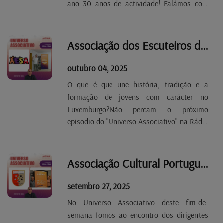
ano 30 anos de actividade! Falámos com
António Moura, o seu actual presidente, que
nos contou o trabalho de solidariedade que
desenvolvem e os desafios que enfrentam.
Associação dos Escuteiros de Santo Afonso T3 E3
Falta de apoios...
outubro 04, 2025
O que é que une história, tradição e a
formação de jovens com carácter no
Luxemburgo?Não percam o próximo
episodio do "Universo Associativo" na Rádio
Latina! A entrevista de João Santos Gomes
ao chefe do Agrupamento de Escuteiros
Santo Afonso do Luxemburgo, Bruno
Associação Cultural Portuguesa de Consdorf T3 E2
Martins.Vamos descobrir as origens...
setembro 27, 2025
No Universo Associativo deste fim-de-
semana fomos ao encontro dos dirigentes