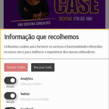
Informação que recolhemos
Showcase com Manuela Rufolo Tp.1 EP.336
Utilizamos cookies para fornecer os serviços e funcionalidades oferecidos
no nosso site e para melhorar a experiência dos nossos utilizadores.
outubro 23, 2023
O Showcase regressa e ao seu grande palco
Aceitar todos
Recusar tudo
sobe a cantora e compositora Manuela
Rufolo. Com uma agenda repleta de
Analytics
concertos e novas colaborações, a artista,
Utilização: Analítica
Ativado
de origem italiana e de timbre
Twitter
inconfundível, continua a trilhar o seu
Utilização: Funcionalidade
percurso no panorama musical
Ativado
luxemburguês e regressa à Latina com...