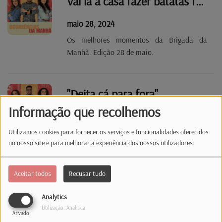
Vai lá a casa fazer batatas fritas!
maio 28, 2024
Os melhores momentos da Brigada da
Manhã. Edição 28 de maio.
"Deita cá para fora"
Informação que recolhemos
maio 27, 2024
Os melhores momentos da Brigada da
Utilizamos cookies para fornecer os serviços e funcionalidades oferecidos
no nosso site e para melhorar a experiência dos nossos utilizadores.
Manhã. Edição 27 de maio.
Aceitar todos
Recusar tudo
Atenção aos banhos de meia noite!
Analytics
maio 24, 2024
Utilização: Analítica
Ativado