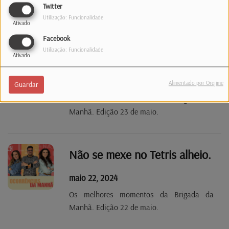
Os melhores momentos da Brigada da
Twitter
Manhã. Edição 24 de maio.
Utilização: Funcionalidade
Ativado
Facebook
Utilização: Funcionalidade
Este desporto tem corrida, largada e fugida!
Ativado
maio 23, 2024
Alimentado por Orejime
Guardar
Os melhores momentos da Brigada da
Manhã. Edição 23 de maio.
Não se mexe no Tetris alheio.
maio 22, 2024
Os melhores momentos da Brigada da
Manhã. Edição 22 de maio.