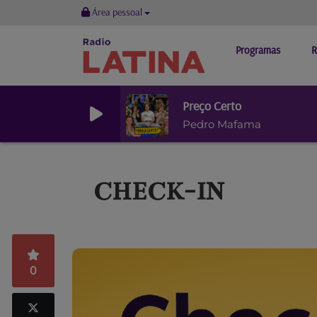
Área pessoal
Programas
R
Preço Certo
Pedro Mafama
CHECK-IN
0