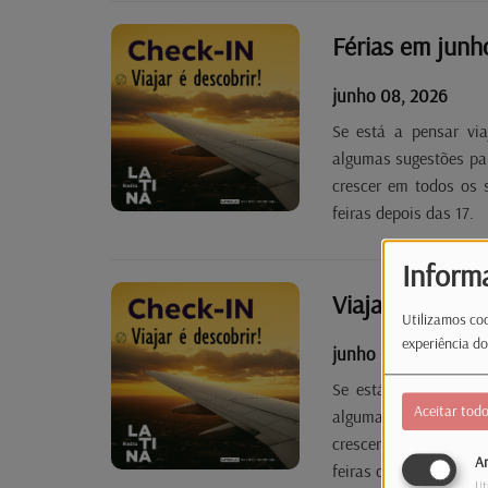
Férias em junho
junho 08, 2026
Se está a pensar via
algumas sugestões para
crescer em todos os 
feiras depois das 17.
Inform
Utilizamos coo
experiência do
junho 01, 2026
Se está a pensar via
Aceitar tod
algumas sugestões para
crescer em todos os 
An
feiras depois das 17.
Ut