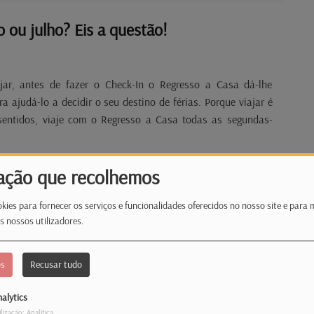
 ou julho? Eis a questão!
jar, antes de fazer o Check-In o Regresso a Casa dá-lhe
 ajudá-lo a decidir o seu destino de férias. Porque viajar é
sentidos, viaje com o Regresso a Casa todas as segundas-
ação que recolhemos
Viajar para explorar a zona costeira ou simplesmente ir à praia?
kies para fornecer os serviços e funcionalidades oferecidos no nosso site e para 
s nossos utilizadores.
jar, antes de fazer o Check-In o Regresso a Casa dá-lhe
os
Recusar tudo
 ajudá-lo a decidir o seu destino de férias. Porque viajar é
sentidos, viaje com o Regresso a Casa todas as segundas-
alytics
ilização: Analítica