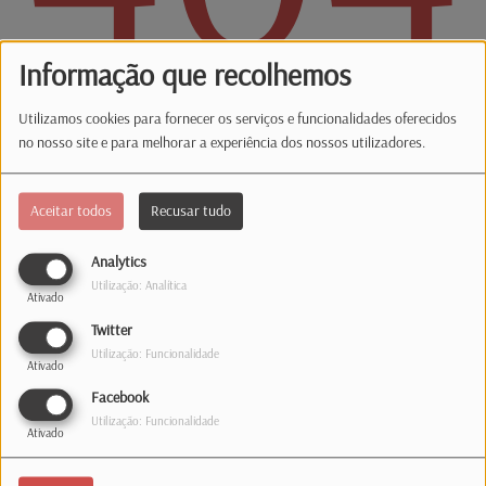
Informação que recolhemos
Utilizamos cookies para fornecer os serviços e funcionalidades oferecidos
no nosso site e para melhorar a experiência dos nossos utilizadores.
Ups... encontraste um erro.
Aceitar todos
Recusar tudo
Pedimos desculpa, mas a páginas que procuras já não existe.
Analytics
Utilização: Analítica
Ativado
Twitter
Estúdio
Utilização: Funcionalidade
Ativado
Facebook
35, rue de Hollerich
Utilização: Funcionalidade
Ativado
L-1741 Luxembourg
Telefone: 1363