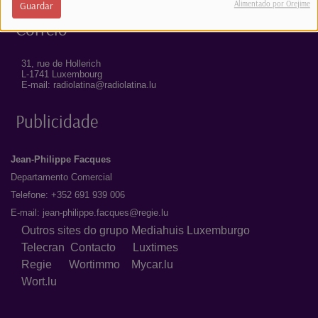
Alimentado por Orejime
Guardar
Correio
31, rue de Hollerich
L-1741 Luxembourg
E-mail: radiolatina@radiolatina.lu
Publicidade
Jean-Philippe Facques
Departamento Comercial
Telefone: +352 691 939 006
E-mail:
jean-philippe.facques@regie.lu
Outros sites do grupo Mediahuis Luxemburgo
Telecran
Contacto
Luxtimes
Regie
Wortimmo
Mycar.lu
Wort.lu