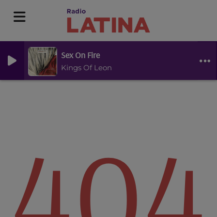
Sex On Fire
Kings Of Leon
404