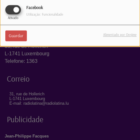
Facebook
Utilização: Funcionalidade
Ativado
Estúdio
Alimentado por Orejime
Guardar
35, rue de Hollerich
L-1741 Luxembourg
Telefone: 1363
Correio
31, rue de Hollerich
L-1741 Luxembourg
E-mail: radiolatina@radiolatina.lu
Publicidade
Jean-Philippe Facques