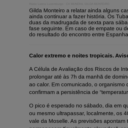
Rádio Latina Luxemburgo
·
CV MUNDIAL GILDA MONTEIRO
Gilda Monteiro a relatar ainda alguns 
ainda continuar a fazer história. Os Tu
duas da madrugada de sexta para sábad
fase seguinte. Em caso de empate ou de
do resultado do encontro entre Espanha
Calor extremo e noites tropicais. Av
A Célula de Avaliação dos Riscos de In
prolongar até às 7h da manhã de doming
ao calor. Em comunicado, o organismo 
confirmam a persistência de “temperatu
O pico é esperado no sábado, dia em q
ou mesmo ultrapassar, localmente, os 4
vale da Moselle. As previsões apontam