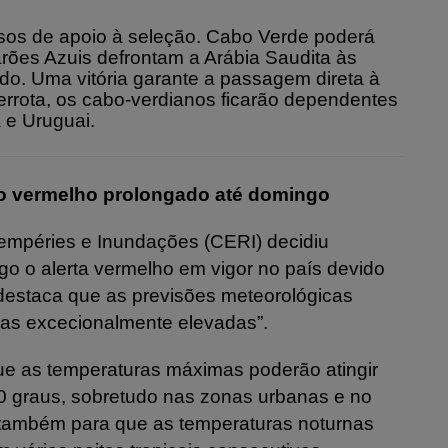
casos de apoio à seleção. Cabo Verde poderá
barões Azuis defrontam a Arábia Saudita às
o. Uma vitória garante a passagem direta à
rrota, os cabo-verdianos ficarão dependentes
 e Uruguai.
iso vermelho prolongado até domingo
tempéries e Inundações (CERI) decidiu
o o alerta vermelho em vigor no país devido
destaca que as previsões meteorológicas
ras excecionalmente elevadas”.
ue as temperaturas máximas poderão atingir
0 graus, sobretudo nas zonas urbanas e no
 também para que as temperaturas noturnas