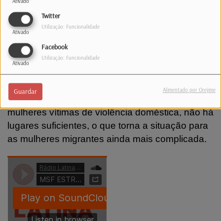
Ativado
Twitter
Utilização: Funcionalidade
Ativado
Facebook
Utilização: Funcionalidade
Ativado
Stephanie Gardini diz que embora o
Alimentado por Orejime
Guardar
Luxemburgo tenha estruturas para acolher
mulheres vítimas de violência doméstica, não há
lugares suficientes, o que torna a situação para
as mulheres migrantes ainda mais complicada.