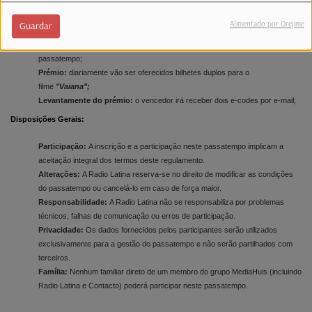
Duração:
de 06 a 10 de julho na emissão da Brigada da Manhã, das 06h00
às 10h00;
Alimentado por Orejime
Guardar
Como Participar:
o passatempo decorre exclusivamente pelo 1363 e só
será permitida uma participação por pessoa em toda a duração do
passatempo;
Prémio:
diariamente vão ser oferecidos bilhetes duplos para o
filme
"Vaiana";
Levantamente do prémio:
o vencedor irá receber dois e-codes por e-mail;
Disposições Gerais:
Participação:
A inscrição e a participação neste passatempo implicam a
aceitação integral dos termos deste regulamento.
Alterações:
A Radio Latina reserva-se no direito de modificar as condições
do passatempo ou cancelá-lo em caso de força maior.
Responsabilidade:
A Radio Latina não se responsabiliza por problemas
técnicos, falhas de comunicação ou erros de participação.
Privacidade:
Os dados fornecidos pelos participantes serão utilizados
exclusivamente para a gestão do passatempo e não serão partilhados com
terceiros.
Família:
Nenhum familiar direto de um membro do grupo MediaHuis (incluindo
Radio Latina e Contacto) poderá participar neste passatempo.