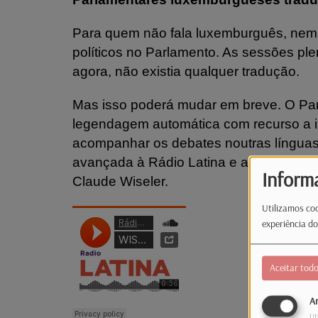
Para quem não fala luxemburguês, nem
políticos no Parlamento. As sessões pl
agora, não existia qualquer tradução.
Mas isso poderá mudar em breve. O Par
legendagem automática com recurso a intel
acompanhar os debates noutras línguas, 
avançada à Rádio Latina e ao Contacto
Inform
Claude Wiseler.
Utilizamos coo
experiência do
Aceitar tod
An
Ut