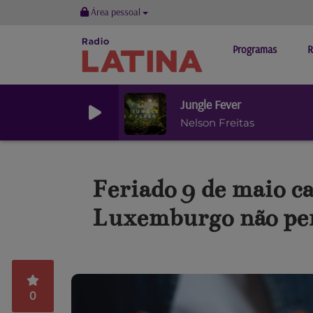
Área pessoal
Programas
R
Jungle Fever
Nelson Freitas
Feriado 9 de maio c
Luxemburgo não per
0