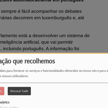
 sempre é fácil acompanhar os debates
enárias decorrem em luxemburguês e, até
lamento está a desenvolver um sistema de
igência artificial, que vai permitir
incluindo português. A informação foi
 pelo presidente da Câmara dos Deputados,
ação que recolhemos
kies para fornecer os serviços e funcionalidades oferecidos no nosso site e para 
s nossos utilizadores.
os
Recusar tudo
alytics
ilização: Analítica