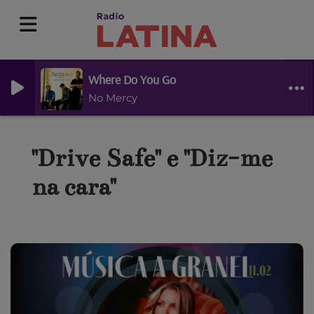
Where Do You Go
No Mercy
"Drive Safe" e "Diz-me
na cara"